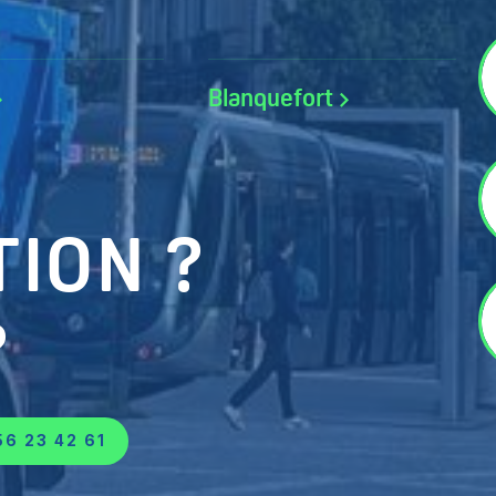
Blanquefort
ION ?
?
56 23 42 61