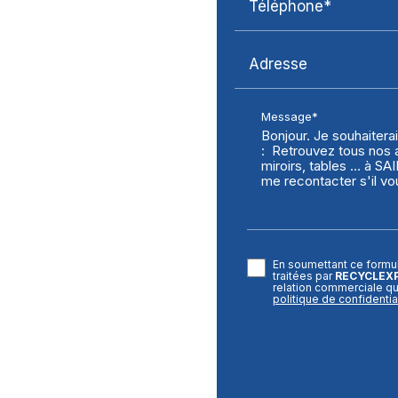
Téléphone*
Adresse
Message*
En soumettant ce formul
traitées par
RECYCLEX
relation commerciale qu
politique de confidential