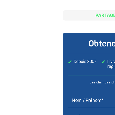
PARTAGE
Obtene
Depuis 2007
Livr
rap
Les champs indiq
Nom / Prénom*