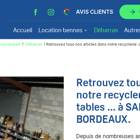
arrow_forward
AVIS CLIENTS
Accueil
Location bennes
Débarras
Autre
cyclexpert
Débarras
Retrouvez tous nos articles dans notre recyclerie
Retrouvez tou
notre recycle
tables ... à 
BORDEAUX.
Depuis de nombreuses an