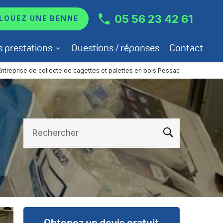
05 56 23 42 61
LOUEZ UNE BENNE
s prestations
Questions / réponses
Contact
Entreprise de collecte de cagettes et palettes en bois Pessac
Rechercher
Obtenez un devis gratuit