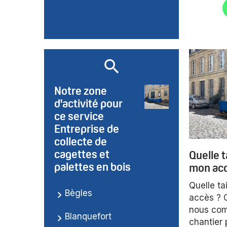
Notre zone
d'activité pour
ce service
Entreprise de
collecte de
cagettes et
Quelle t
palettes en bois
mon acc
Quelle ta
Bègles
accès ?
nous com
Blanquefort
chantier 