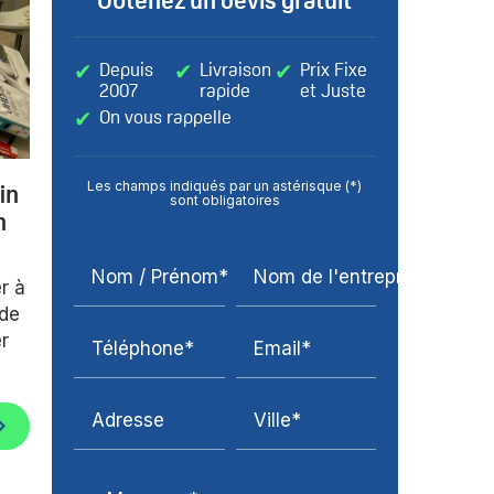
Depuis
Livraison
Prix Fixe
2007
rapide
et Juste
On vous rappelle
Les champs indiqués par un astérisque (*)
in
sont obligatoires
n
Nom / Prénom*
Nom de l'entreprise
r à
nde
r
Téléphone*
Email*
Adresse
Ville*