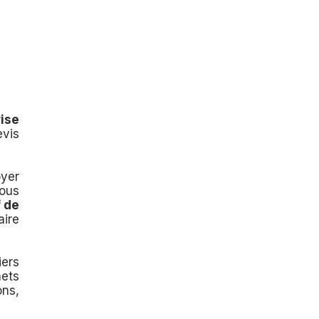
rise
evis
yer
Vous
f de
aire
iers
hets
ons,