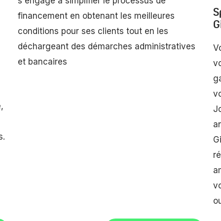
s'engage à simplifier le processus de
S
financement en obtenant les meilleures
G
conditions pour ses clients tout en les
déchargeant des démarches administratives
V
et bancaires
v
g
v
,
J
a
s.
Gi
ré
a
v
o