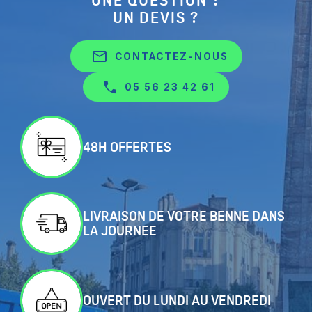
UNE QUESTION ?
UN DEVIS ?
mail_outline
CONTACTEZ-NOUS
05 56 23 42 61
48H OFFERTES
LIVRAISON DE VOTRE BENNE DANS
LA JOURNEE
OUVERT DU LUNDI AU VENDREDI