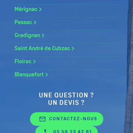
Mérignac
Pessac
Gradignan
Saint André de Cubzac
Floirac
Blanquefort
UNE QUESTION ?
UN DEVIS ?
mail_outline
CONTACTEZ-NOUS
05 56 23 42 61