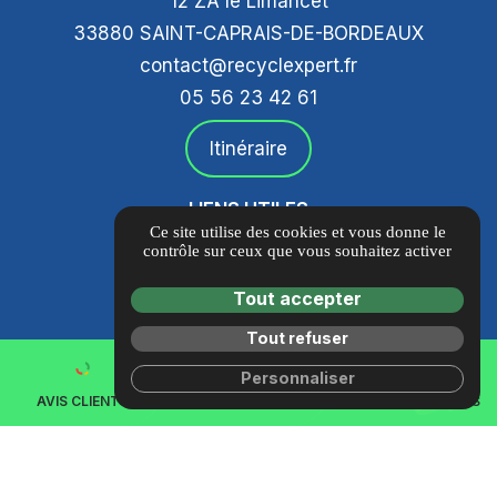
12 ZA le Limancet
33880 SAINT-CAPRAIS-DE-BORDEAUX
contact@recyclexpert.fr
05 56 23 42 61
Itinéraire
LIENS UTILES
Ce site utilise des cookies et vous donne le
Guide Local
contrôle sur ceux que vous souhaitez activer
Informations complémentaires
Tout accepter
Mentions légales
Politique de confidentialité
Tout refuser
search
mail
Gestion des cookies
Personnaliser
LOUEZ UNE BENNE
CONTACTEZ-NOUS
AVIS CLIENTS