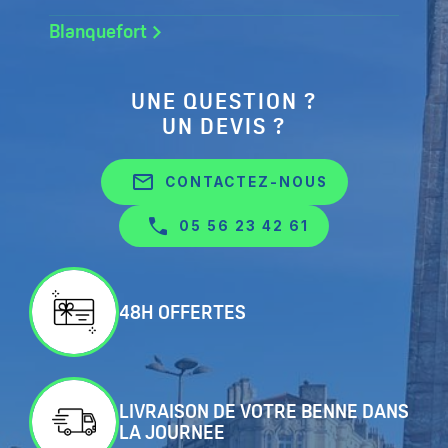
Blanquefort
UNE QUESTION ?
UN DEVIS ?
mail_outline
CONTACTEZ-NOUS
05 56 23 42 61
48H OFFERTES
LIVRAISON DE VOTRE BENNE DANS
LA JOURNEE